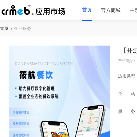
首页
官方商城
主
首页
企业服务
【开
产品简介：
适用类型
价 格
服 务