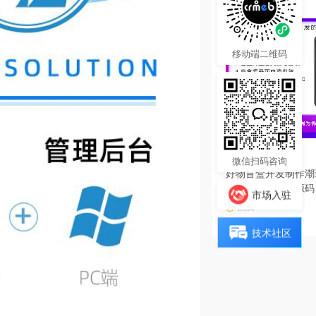
移动端二维码
3000.00
¥
微信扫码咨询
好物盲盒开发制作潮
软件系统小程序源码
市场入驻
热度 27
技术社区