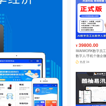
39800.00
¥
IMAIWORK数字员工d
数字人/手机个微企微
陪练/电销/客服/法
热度 34