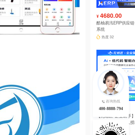
4680.00
¥
酷柚易汛ERP供应
系统
热度 32
咨询热线
6980.00
¥
400-8888-794
【陀螺匠·企业助手】
理系统独立版永久授
热度 31