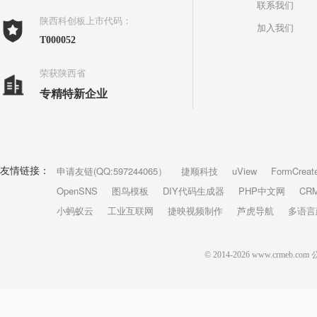
联系我们
陕西科创板上市代码：
加入我们
T000052
荣获陕西省
专精特新企业
申请友链(QQ:597244065）
捷顺科技
uView
FormCreat
友情链接：
OpenSNS
图鸟模板
DIY代码生成器
PHP中文网
CR
小蚂蚁云
工业互联网
捷映视频制作
芦虎导航
多语言
© 2014-2026 www.crm