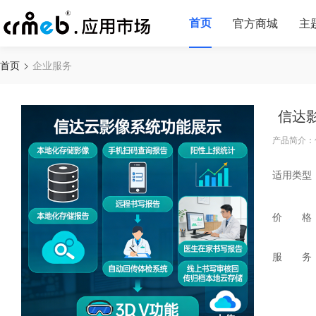
首页
官方商城
主
首页
企业服务
信达
产品简介：
适用类型
价 格
服 务