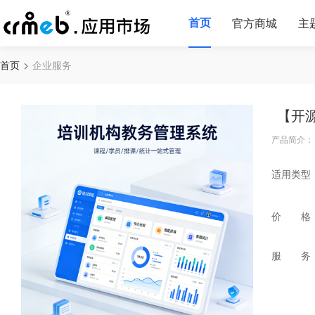
首页
官方商城
主
首页
企业服务
【开
产品简介：
适用类型
价 格
服 务