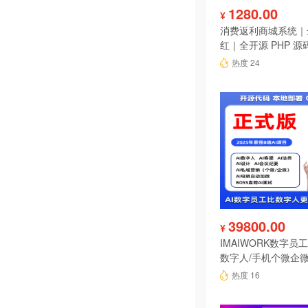
1280.00
¥
消费返利商城系统｜
红｜全开源 PHP 源
热度 24
39800.00
¥
IMAIWORK数字员工d
数字人/手机个微企微
陪练/电销/客服/法
热度 16