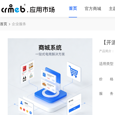
首页
官方商城
主
首页
企业服务
【开
产品简介：
适用类型
价 格
服 务