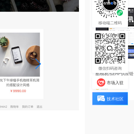
移动端二维码
4680.00
¥
微信扫码咨询
酷柚易汛ERP供应
系统
市场入驻
热度 14
技术社区