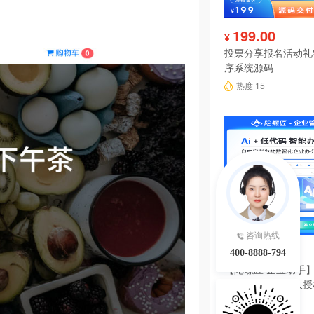
199.00
¥
投票分享报名活动礼
序系统源码
热度 15
咨询热线
6980.00
¥
400-8888-794
【陀螺匠·企业助手】
理系统独立版永久授
热度 15