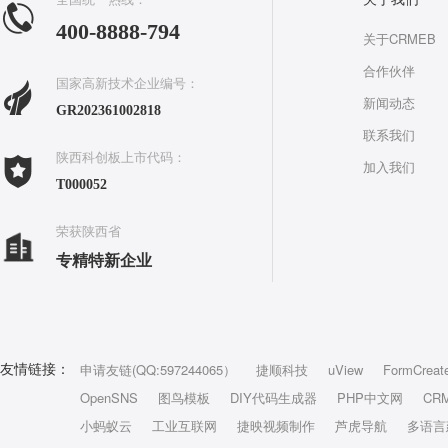
400-8888-794
关于CRMEB
合作伙伴
国家高新技术企业编号：
新闻动态
GR202361002818
联系我们
陕西科创板上市代码：
加入我们
T000052
荣获陕西省
专精特新企业
申请友链(QQ:597244065）
捷顺科技
uView
FormCreat
友情链接：
OpenSNS
图鸟模板
DIY代码生成器
PHP中文网
CR
小蚂蚁云
工业互联网
捷映视频制作
芦虎导航
多语言