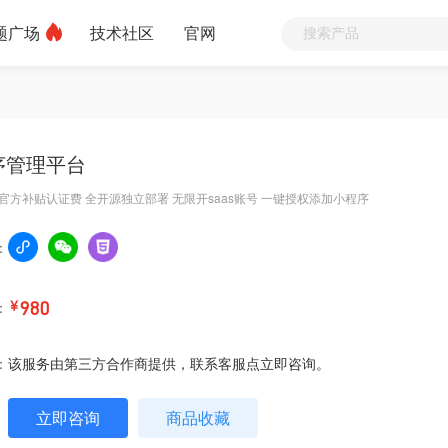
题广场
技术社区
官网
序管理平台
官方补贴认证费 全开源独立部署 无限开saas账号 一键授权添加小程序
：
：
￥
980
：
该服务由第三方合作商提供，联系客服点立即咨询。
立即咨询
商品收藏