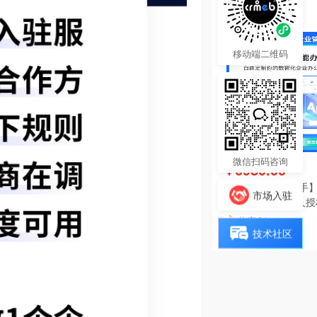
热度 25
移动端二维码
微信扫码咨询
6980.00
¥
【陀螺匠·企业助手】
市场入驻
理系统独立版永久授
热度 24
技术社区