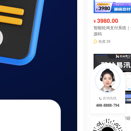
3980.00
¥
智能轮询支付系统｜
源码
热度 26
咨询热线
400-8888-794
4680.00
¥
酷柚易汛ERP供应
系统