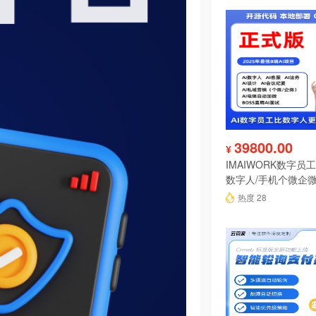
39800.00
¥
IMAIWORK数字员工d
数字人/手机个微企微
陪练/电销/客服/法
热度 28