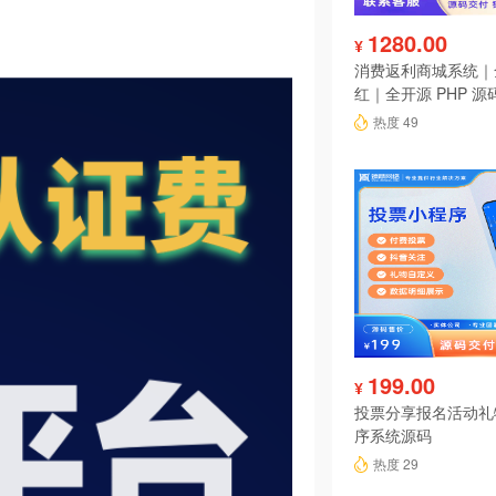
1280.00
¥
消费返利商城系统｜
红｜全开源 PHP 源
热度 49
199.00
¥
投票分享报名活动礼
序系统源码
热度 29