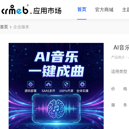
首页
官方商城
主
首页
企业服务
AI音
产品简介：
适用类型
价 格
服 务