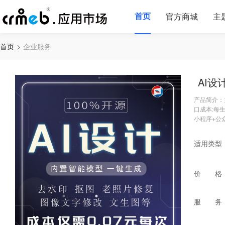
首页
官方商城
主
首页
企业服务
AI
产品简介：主
口成本:每
小程序+公
适用类型
价 格
服 务