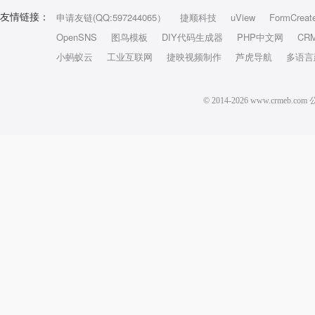
申请友链(QQ:597244065）
捷顺科技
uView
FormCreat
友情链接：
OpenSNS
图鸟模板
DIY代码生成器
PHP中文网
CR
小蚂蚁云
工业互联网
捷映视频制作
芦虎导航
多语言
© 2014-2026 www.crm