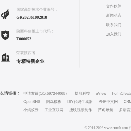
合作伙伴
国家高新技术企业编号：
新闻动态
GR202361002818
联系我们
陕西科创板上市代码：
加入我们
T000052
荣获陕西省
专精特新企业
申请友链(QQ:597244065）
捷顺科技
uView
FormCreat
友情链接：
OpenSNS
图鸟模板
DIY代码生成器
PHP中文网
CR
小蚂蚁云
工业互联网
捷映视频制作
芦虎导航
多语言
© 2014-2026 www.crm