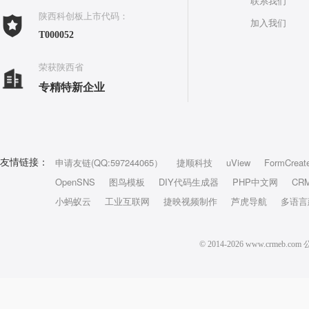
联系我们
陕西科创板上市代码：
加入我们
T000052
荣获陕西省
专精特新企业
申请友链(QQ:597244065）
捷顺科技
uView
FormCreat
友情链接：
OpenSNS
图鸟模板
DIY代码生成器
PHP中文网
CR
小蚂蚁云
工业互联网
捷映视频制作
芦虎导航
多语言
© 2014-2026 www.crm