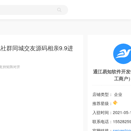
社群同城交友源码相亲9.9进
,支持矩阵对开
通江易知软件开发
工商户
店铺类型： 企业
推荐星级：
入驻时间：
2021-05-
联系电话：
1552825
官网链接：
servestor