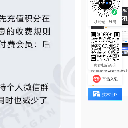
移动端二维码
4680.00
¥
微信扫码咨询
酷柚易汛ERP供应
系统
市场入驻
热度 14
技术社区