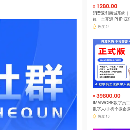
1280.00
¥
消费返利商城系统｜
红｜全开源 PHP 源
热度 24
39800.00
¥
IMAIWORK数字员工d
数字人/手机个微企微
陪练/电销/客服/法
热度 16