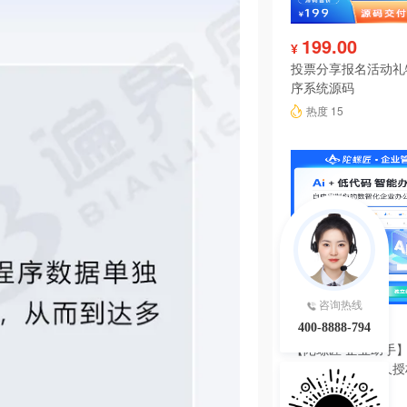
199.00
¥
投票分享报名活动礼
序系统源码
热度 15
咨询热线
6980.00
¥
400-8888-794
【陀螺匠·企业助手】
理系统独立版永久授
热度 15