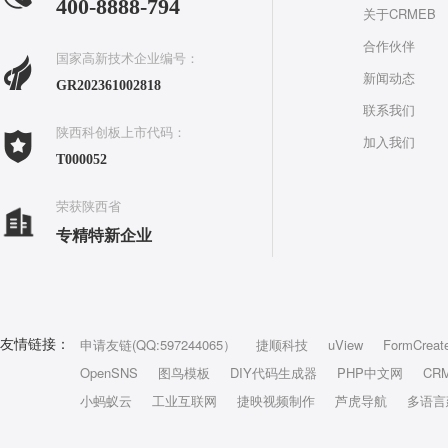
400-8888-794
关于CRMEB
合作伙伴
国家高新技术企业编号：
新闻动态
GR202361002818
联系我们
陕西科创板上市代码：
加入我们
T000052
荣获陕西省
专精特新企业
申请友链(QQ:597244065）
捷顺科技
uView
FormCreat
友情链接：
OpenSNS
图鸟模板
DIY代码生成器
PHP中文网
CR
小蚂蚁云
工业互联网
捷映视频制作
芦虎导航
多语言