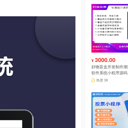
3000.00
¥
好物盲盒开发制作潮
软件系统小程序源码
热度 38