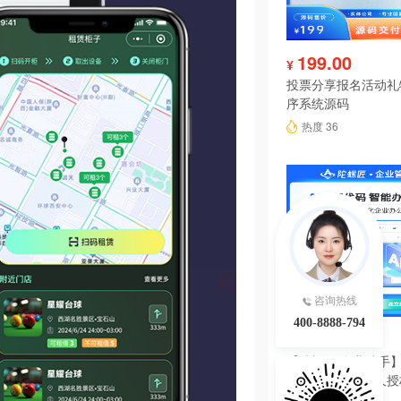
199.00
¥
投票分享报名活动礼
序系统源码
热度 36
咨询热线
400-8888-794
6980.00
¥
【陀螺匠·企业助手】
理系统独立版永久授