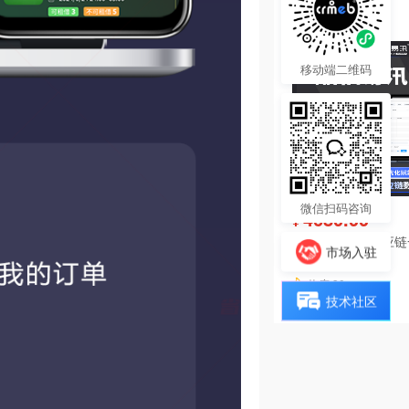
热度 36
移动端二维码
微信扫码咨询
4680.00
¥
酷柚易汛ERP供应
市场入驻
系统
热度 30
技术社区