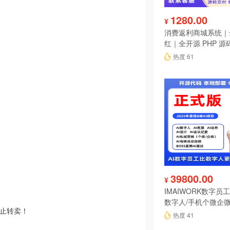
1280.00
¥
消费返利商城系统｜
红｜全开源 PHP 源
热度 61
39800.00
¥
IMAIWORK数字员工d
数字人/手机个微企微
禁止转卖！
陪练/电销/客服/法
热度 41