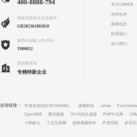
400-8888-794
关于CRMEB
合作伙伴
国家高新技术企业编号：
新闻动态
GR202361002818
联系我们
陕西科创板上市代码：
加入我们
T000052
荣获陕西省
专精特新企业
申请友链(QQ:597244065）
捷顺科技
uView
FormCreat
友情链接：
OpenSNS
图鸟模板
DIY代码生成器
PHP中文网
CR
小蚂蚁云
工业互联网
捷映视频制作
芦虎导航
多语言