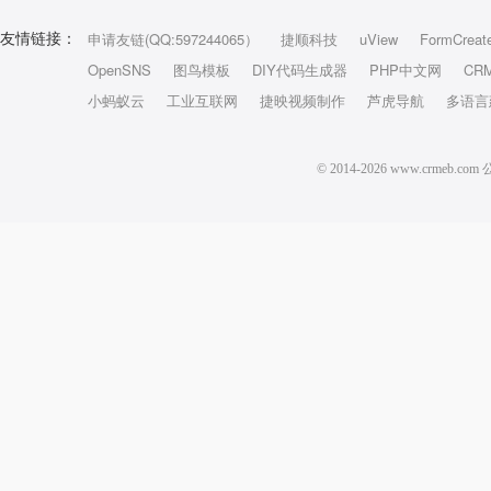
申请友链(QQ:597244065）
捷顺科技
uView
FormCreat
友情链接：
OpenSNS
图鸟模板
DIY代码生成器
PHP中文网
CR
小蚂蚁云
工业互联网
捷映视频制作
芦虎导航
多语言
© 2014-2026 www.crm