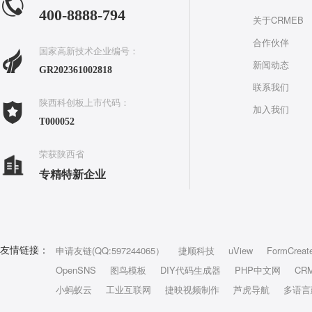
400-8888-794
关于CRMEB
合作伙伴
国家高新技术企业编号：
新闻动态
GR202361002818
联系我们
陕西科创板上市代码：
加入我们
T000052
荣获陕西省
专精特新企业
申请友链(QQ:597244065）
捷顺科技
uView
FormCreat
友情链接：
OpenSNS
图鸟模板
DIY代码生成器
PHP中文网
CR
小蚂蚁云
工业互联网
捷映视频制作
芦虎导航
多语言