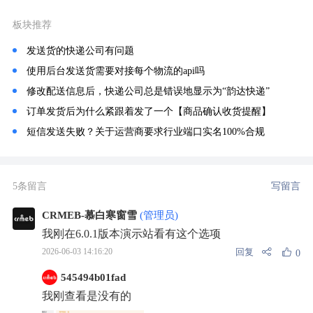
板块推荐
发送货的快递公司有问题
使用后台发送货需要对接每个物流的api吗
修改配送信息后，快递公司总是错误地显示为“韵达快递”
订单发货后为什么紧跟着发了一个【商品确认收货提醒】
短信发送失败？关于运营商要求行业端口实名100%合规
5条留言
写留言
CRMEB-慕白寒窗雪
(管理员)
我刚在6.0.1版本演示站看有这个选项
回复
2026-06-03 14:16:20
0
545494b01fad
我刚查看是没有的