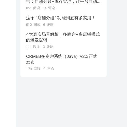
告：自动分账+库存管理，让平台自动
管好“钱和货”！
阅读
评论
851
14
这个 “店铺分组” 功能到底有多实用！
阅读
评论
910
6
4大真实场景解析｜多商户+多店铺模式
的爆发逻辑
阅读
评论
1.1k
3
CRMEB多商户系统（Java）v2.3正式
发布
阅读
评论
1.7k
0