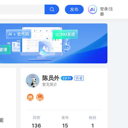
登录/注
发布
册
陈员外
LV.11
作者
暂无简介
回答
发布
粉丝
能
136
15
1