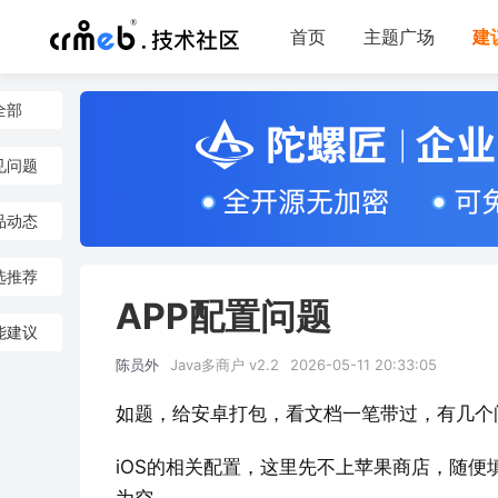
首页
主题广场
建
全部
见问题
品动态
选推荐
APP配置问题
能建议
陈员外
Java多商户 v2.2
2026-05-11 20:33:05
如题，给安卓打包，看文档一笔带过，有几个
iOS的相关配置，这里先不上苹果商店，随便