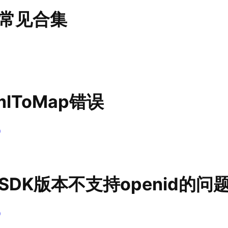
常见合集
lToMap错误
0
DK版本不支持openid的问
0