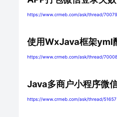
https://www.crmeb.com/ask/thread/7007
使用WxJava框架ym
https://www.crmeb.com/ask/thread/7000
Java多商户小程序微
https://www.crmeb.com/ask/thread/51657