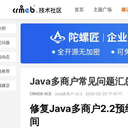
首页
主题广场
建
全部
见问题
品动态
选推荐
Java多商户常见问题汇
能建议
CRMEB-何天
Java多商户 v2.2
2026-02-25 17:47:11
修复Java多商户2.
间