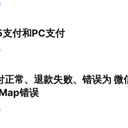
8
5支付和PC支付
5
付正常、退款失败、错误为 微
Map错误
5