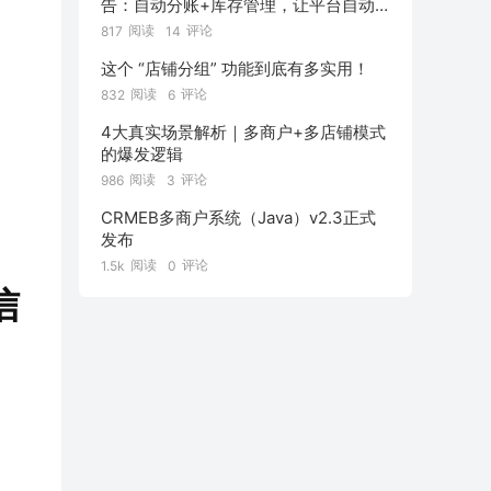
告：自动分账+库存管理，让平台自动
管好“钱和货”！
阅读
评论
817
14
这个 “店铺分组” 功能到底有多实用！
阅读
评论
832
6
4大真实场景解析｜多商户+多店铺模式
的爆发逻辑
阅读
评论
986
3
CRMEB多商户系统（Java）v2.3正式
发布
阅读
评论
1.5k
0
信