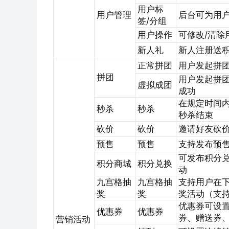
用户标
用户管理
后台可为用
签/分组
用户操作
可修改/清除
新人礼
新人注册送积
正常拼团
用户发起拼
拼团
用户发起拼
虚拟成团
成功
在规定时间
秒杀
秒杀
秒杀结束
砍价
砍价
邀请好友砍
预售
预售
支持发布预
可发布积分
积分商城
积分兑换
动
九宫格抽
九宫格抽
支持用户在下
奖
奖
奖活动（支
优惠券可设置
优惠券
优惠券
券、赠送券
营销活动