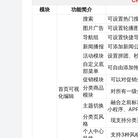
C
模块
功能简介
搜索
可设置热门
图片广告
可设置轮播
导航组
可设置快捷
新闻播报
可添加新闻
活动模块
设置拼团、
自定义底
可自由添加
部菜单
促销模块
可以对促销
分类商品
首页可视
对所有一级
模块
化编辑
融合之前标
主题切换
小程序、AP
分类页风
现支持分类
格
个人中心
支持3种风