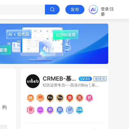
登录/注
发布
册
CRMEB-慕白寒窗雪
LV.52
管理员
社区运营专员---高冷のBoy | 呆萌のGirl
，构