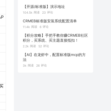
【开源/标准版】演示地址
阅读
评论
104.5k
23
P
CRMEB标准版安装系统配置清单
阅读
评论
11.4k
6
【积分攻略】手把手教你赚CRMEB社区
积分，买系统、买主题直接抵扣！
阅读
评论
2.2k
52
【AI】在龙虾中，配置标准版mcp的方
法
阅读
评论
3k
26
买