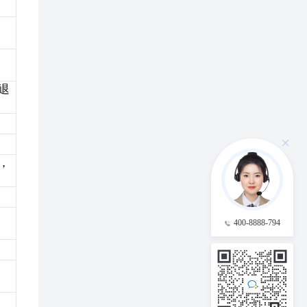
退
，
400-8888-794