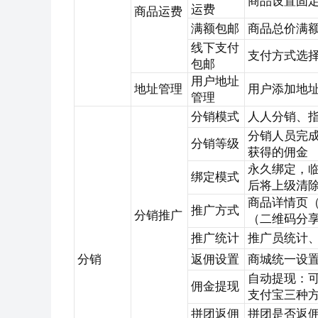
商品设置固
运费
商品运费
满额包邮
商品总价满
线下支付
支付方式选
包邮
用户地址
地址管理
用户添加地
管理
分销模式
人人分销、
分销人员完
分销等级
获得的佣金
永久绑定，
绑定模式
后将上级清
商品详情页
推广方式
分销推广
（二维码分
推广统计
推广员统计
分销
返佣设置
商城统一设
自动提现：
佣金提现
支付宝三种
拼团返佣
拼团是否返