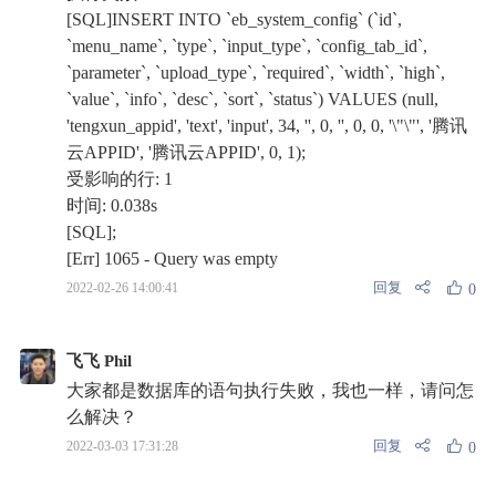
[SQL]INSERT INTO `eb_system_config` (`id`,
`menu_name`, `type`, `input_type`, `config_tab_id`,
`parameter`, `upload_type`, `required`, `width`, `high`,
`value`, `info`, `desc`, `sort`, `status`) VALUES (null,
'tengxun_appid', 'text', 'input', 34, '', 0, '', 0, 0, '\"\"', '腾讯
云APPID', '腾讯云APPID', 0, 1);
受影响的行: 1
时间: 0.038s
[SQL];
[Err] 1065 - Query was empty
回复
2022-02-26 14:00:41
0
飞飞 Phil
大家都是数据库的语句执行失败，我也一样，请问怎
么解决？
回复
2022-03-03 17:31:28
0