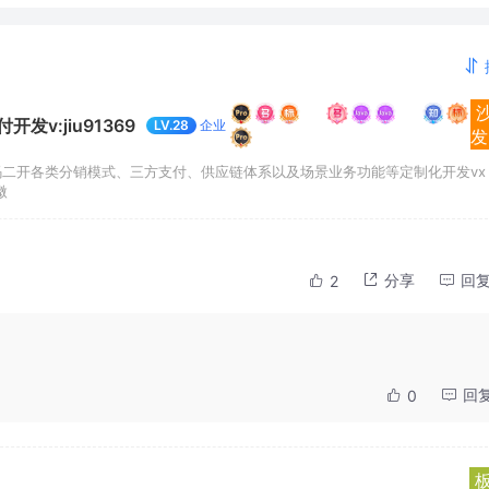
v:jiu91369
企业
LV.28
发
码二开各类分销模式、三方支付、供应链体系以及场景业务功能等定制化开发vx
微
分享
回
2
回
0