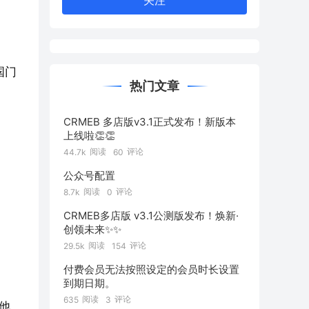
关注
国门
热门文章
CRMEB 多店版v3.1正式发布！新版本
上线啦👏👏
阅读
评论
44.7k
60
公众号配置
阅读
评论
8.7k
0
CRMEB多店版 v3.1公测版发布！焕新·
创领未来✨️✨️
阅读
评论
29.5k
154
付费会员无法按照设定的会员时长设置
到期日期。
阅读
评论
635
3
他