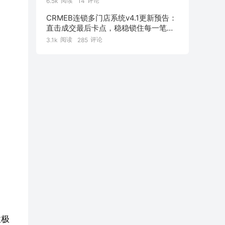
阅读
评论
6.5k
14
CRMEB连锁多门店系统v4.1更新预告：
直击成交最后卡点，稳稳锁住每一笔订
单！
阅读
评论
3.1k
285
性极