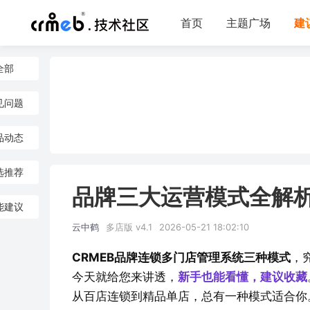
首页
主题广场
建
全部
见问题
品动态
选推荐
品牌三大运营模式全解
能建议
云中鹤
多店版 v4.1
2026-05-21 18:02:10
CRMEB品牌连锁多门店管理系统三种模式
，
今天就给您来讲透，
新手也能看懂，建议收藏
从百店连锁到精品单店，总有一种模式适合你