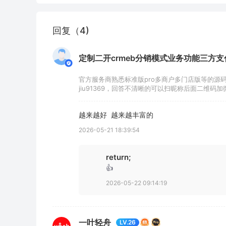
回复（4)
定制二开crmeb分销模式业务功能三方支付开发
官方服务商熟悉标准版pro多商户多门店版等的源
jiu91369，回答不清晰的可以扫昵称后面二维码加
越来越好  越来越丰富的
2026-05-21 18:39:54
return;
👍
2026-05-22 09:14:19
一叶轻舟
LV.26