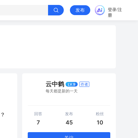
登录/注
发布
册
云中鹤
LV.9
作者
每天都是新的一天
回答
发布
粉丝
？
7
45
10