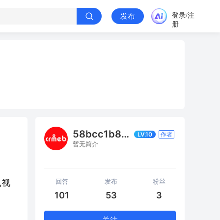
登录/注
发布
册
58bcc1b8d271
LV.10
作者
暂无简介
回答
发布
粉丝
,视
101
53
3