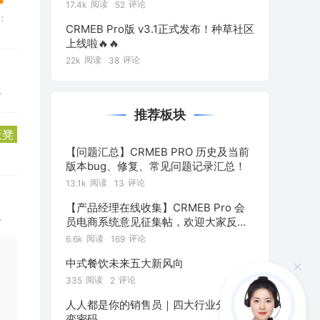
阅读
评论
17.4k
52
：
CRMEB Pro版 v3.1正式发布！种草社区
上线啦🔥🔥
阅读
评论
22k
38
复
推荐板块
板凳
【问题汇总】CRMEB PRO 历史及当前
版本bug、修复、常见问题记录汇总！
阅读
评论
13.1k
13
【产品经理在线收集】CRMEB Pro 会
复
员电商系统意见征集帖，欢迎大家反
馈！
阅读
评论
6.6k
169
中式餐饮未来五大新风向
阅读
评论
335
2
人人都是你的销售员｜四大行业分销裂
变密码