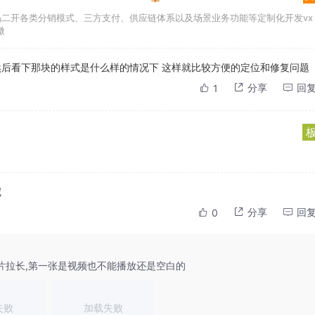
码二开各类分销模式、三方支付、供应链体系以及场景业务功能等定制化开发vx
微
后看下那块的样式是什么样的情况下 这样就比较方便的定位和修复问题
分享
回
1
呢
分享
回
0
片拉长,第一张是视频也不能播放还是空白的
失败
加载失败