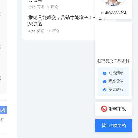
阅读
评论
392
2
400-8888-794
复
推销只能成交，营销才能增长！一篇给
您讲透
阅读
评论
483
0
复
扫码领取产品资料
功能清单
复
思维导图
安装教程
源码下载
地板
不行
帮助文档