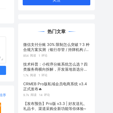
关注
热门文章
微信支付分账 30% 限制怎么突破？3 种
合规方案实测（银行存管 / 持牌机构 /
混合通道对比）
阅读
评论
854
1
0
技术科普：小程序分账系统怎么选？四
类服务商横向拆解，开发落地首选分账
链
阅读
评论
1.7k
1
CRMEB Pro版私域会员电商系统 v3.4
正式发布🔥
排序
阅读
评论
9.7k
14
【发布预告】Pro版 v3.3 | 好友送礼、
沙
礼品卡、渠道采购全新功能等你体验~