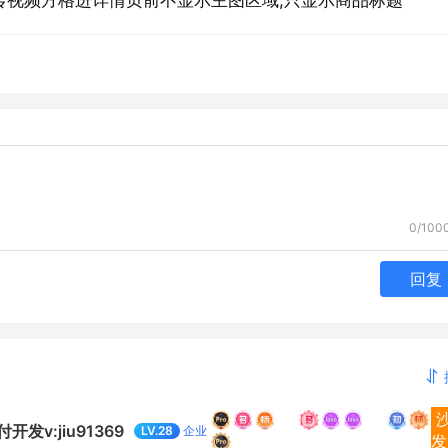
上传视频方格进详情页前不显示主图区域,只显示商品标题
0/100
回复
v:jiu91369
企业
LV.28
发