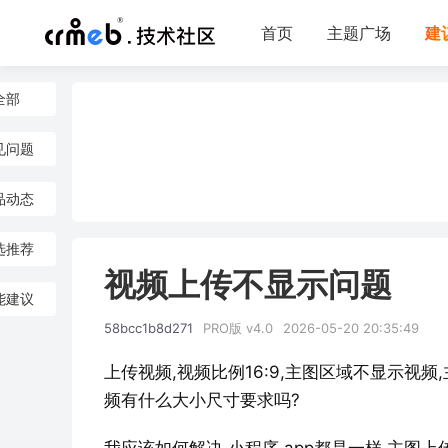
首页
主题广场
建
全部
见问题
品动态
选推荐
视频上传不显示问题
能建议
58bcc1b8d271
PRO版 v4.0
2026-05-20 20:35:49
上传视频,视频比例16:9,主图区域不显示视
频有什么大小尺寸要求吗?