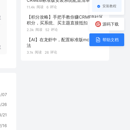
CRMEB标准版安装系统配置清单
安装教程
阅读
评论
11.4k
6
【积分攻略】手把手教你赚CRMEB社区
复
积分，买系统、买主题直接抵扣！
源码下载
阅读
评论
2.3k
52
【AI】在龙虾中，配置标准版mcp的方
帮助文档
法
复
阅读
评论
3.1k
26
5/07
3/26
3/21
2/16