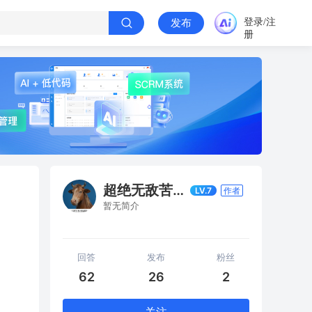
登录/注
发布
册
超绝无敌苦逼测试员
LV.7
作者
暂无简介
回答
发布
粉丝
62
26
2