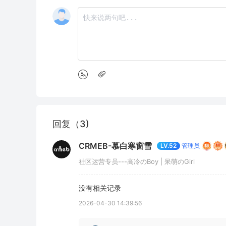
回复（3)
CRMEB-慕白寒窗雪
管理员
LV.52
社区运营专员---高冷のBoy | 呆萌のGirl
没有相关记录
2026-04-30 14:39:56