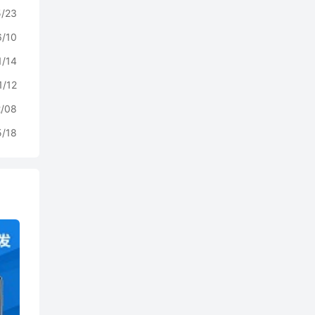
5/23
6/10
1/14
1/12
2/08
5/18