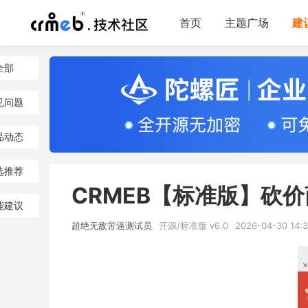
首页
主题广场
建
全部
见问题
品动态
选推荐
CRMEB【标准版】砍
能建议
超绝无敌苦逼测试员
开源/标准版 v6.0
2026-04-30 14:3