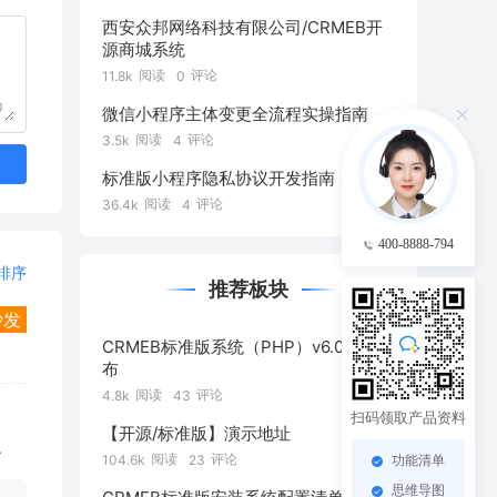
西安众邦网络科技有限公司/CRMEB开
源商城系统
阅读
评论
11.8k
0
0
微信小程序主体变更全流程实操指南
阅读
评论
3.5k
4
标准版小程序隐私协议开发指南
阅读
评论
36.4k
4
400-8888-794
排序
推荐板块
沙发
CRMEB标准版系统（PHP）v6.0正式发
布
阅读
评论
4.8k
43
扫码领取产品资料
【开源/标准版】演示地址
复
阅读
评论
104.6k
23
功能清单
思维导图