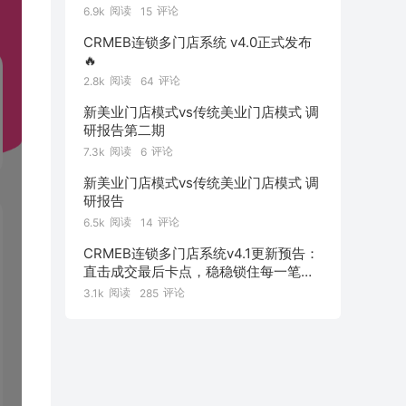
阅读
评论
6.9k
15
CRMEB连锁多门店系统 v4.0正式发布
🔥
阅读
评论
2.8k
64
新美业门店模式vs传统美业门店模式 调
研报告第二期
阅读
评论
7.3k
6
新美业门店模式vs传统美业门店模式 调
研报告
阅读
评论
6.5k
14
CRMEB连锁多门店系统v4.1更新预告：
直击成交最后卡点，稳稳锁住每一笔订
单！
阅读
评论
3.1k
285