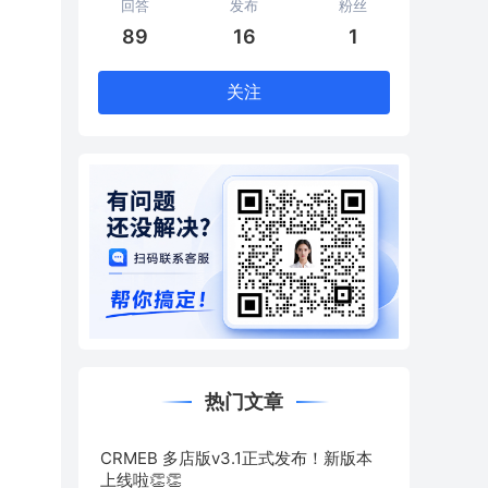
回答
发布
粉丝
89
16
1
关注
热门文章
CRMEB 多店版v3.1正式发布！新版本
上线啦👏👏