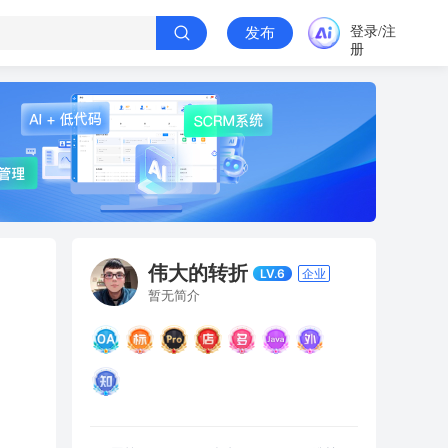
登录/注
发布
册
伟大的转折
LV.6
企业
暂无简介