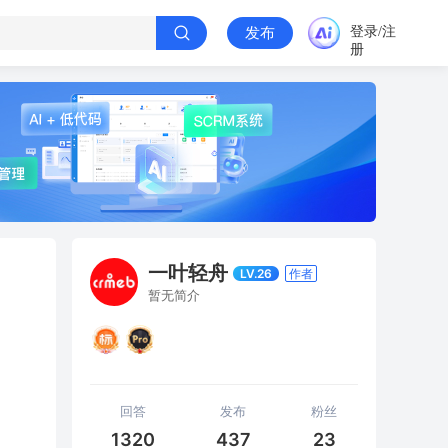
登录/注
发布
册
一叶轻舟
LV.26
作者
暂无简介
回答
发布
粉丝
1320
437
23