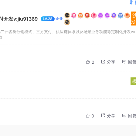
v:jiu91369
企业
LV.28
发
码二开各类分销模式、三方支付、供应链体系以及场景业务功能等定制化开发vx
微
分享
回
2
分享
回
0