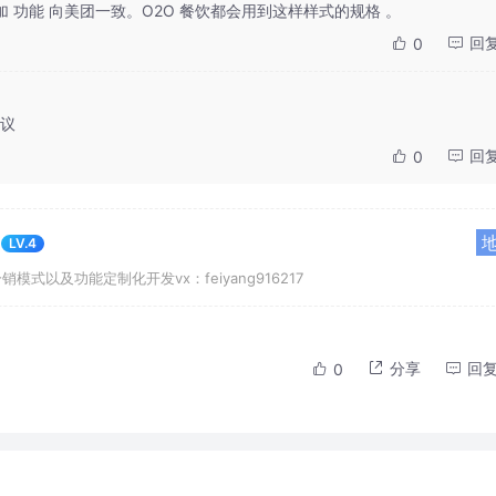
增加 功能 向美团一致。O2O 餐饮都会用到这样样式的规格 。
回
0
议
回
0
LV.4
式以及功能定制化开发vx：feiyang916217
分享
回
0