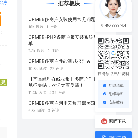
排序
推荐板块
沙
CRMEB多商户安装使用常见问题
400-8888-794
阅读
评论
19k
1
：
CRMEB-PHP多商户版安装系统配置清
单
阅读
评论
7.2k
2
CRMEB多商户性能测试报告🔥
复
阅读
评论
10.8k
27
扫码领取产品资料
【产品经理在线收集】多商户PHP版 意
板凳
见征集帖，欢迎大家反馈！
功能清单
阅读
评论
11.3k
439
思维导图
安装教程
CRMEB多商户阿里云集群部署流程
阅读
评论
6.8k
3
复
源码下载
帮助文档