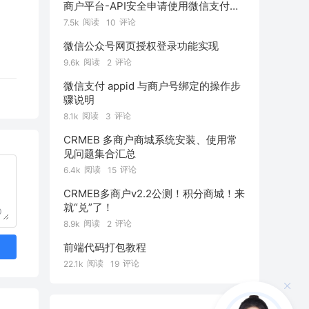
商户平台-API安全申请使用微信支付公
钥
阅读
评论
7.5k
10
微信公众号网页授权登录功能实现
阅读
评论
9.6k
2
微信支付 appid 与商户号绑定的操作步
骤说明
阅读
评论
8.1k
3
CRMEB 多商户商城系统安装、使用常
见问题集合汇总
阅读
评论
6.4k
15
CRMEB多商户v2.2公测！积分商城！来
就“兑”了！
0
阅读
评论
8.9k
2
前端代码打包教程
阅读
评论
22.1k
19