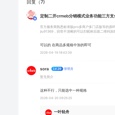
回复（7)
定制二开crmeb分销模式业务功能三方支付开发
官方服务商熟悉标准版pro多商户多门店版等的源
jiu91369，回答不清晰的可以扫昵称后面二维码加
可以的 在商品多规格中加的即可
2026-04-19 18:43:39
sora
管理员
LV.29
暂无简介
这种不行，只能选中一种规格
2026-04-20 09:25:25
一叶轻舟