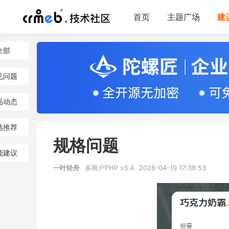
首页
主题广场
建
全部
见问题
品动态
选推荐
规格问题
能建议
一叶轻舟
多商户PHP v3.4
2026-04-19 17:38:53