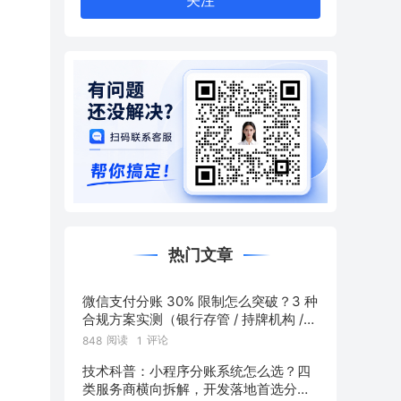
关注
热门文章
微信支付分账 30% 限制怎么突破？3 种
合规方案实测（银行存管 / 持牌机构 /
混合通道对比）
阅读
评论
848
1
技术科普：小程序分账系统怎么选？四
类服务商横向拆解，开发落地首选分账