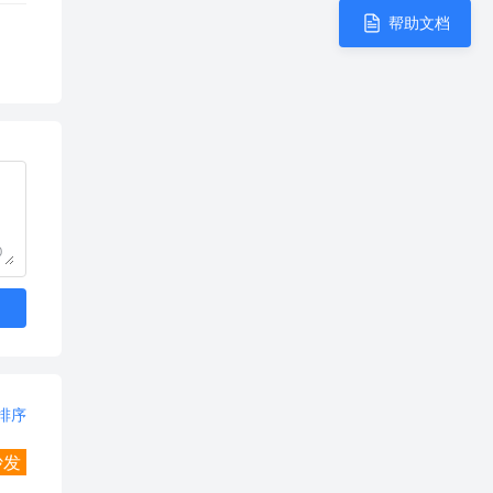
帮助文档
0
排序
沙发