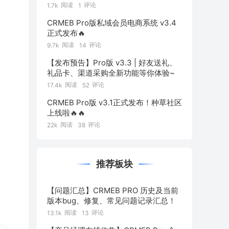
链
阅读
评论
1.7k
1
CRMEB Pro版私域会员电商系统 v3.4
正式发布🔥
阅读
评论
9.7k
14
【发布预告】Pro版 v3.3 | 好友送礼、
礼品卡、渠道采购全新功能等你体验~
阅读
评论
17.4k
52
CRMEB Pro版 v3.1正式发布！种草社区
上线啦🔥🔥
阅读
评论
22k
38
推荐板块
【问题汇总】CRMEB PRO 历史及当前
版本bug、修复、常见问题记录汇总！
阅读
评论
13.1k
13