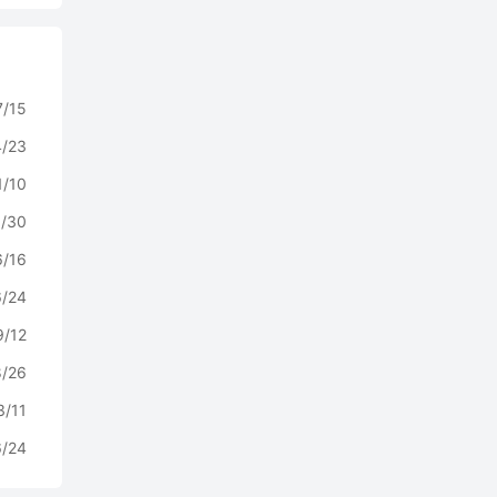
7/15
4/23
1/10
0/30
6/16
6/24
9/12
8/26
3/11
6/24