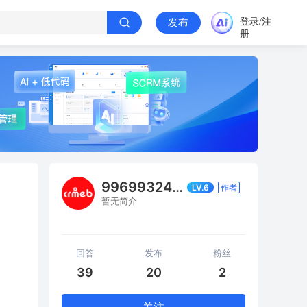
登录/注
发布
册
996993241b61
LV.6
作者
暂无简介
回答
发布
粉丝
39
20
2