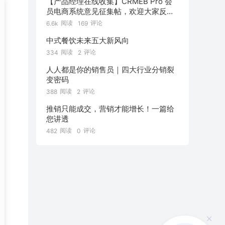
【产品经理在线收集】CRMEB Pro 会
员电商系统意见征集帖，欢迎大家反
馈！
阅读
评论
6.6k
169
中式餐饮未来五大新风向
阅读
评论
334
2
人人都是你的销售员｜四大行业分销裂
变密码
阅读
评论
388
2
推销只能成交，营销才能增长！一篇给
您讲透
阅读
评论
482
0