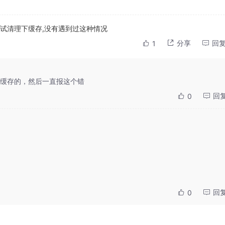
试试清理下缓存,没有遇到过这种情况
分享
回
1
缓存的，然后一直报这个错
回
0
回
0