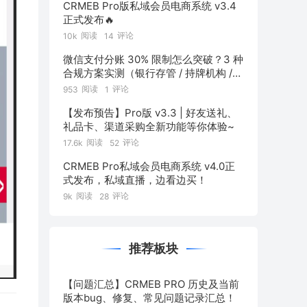
CRMEB Pro版私域会员电商系统 v3.4
正式发布🔥
阅读
评论
10k
14
微信支付分账 30% 限制怎么突破？3 种
合规方案实测（银行存管 / 持牌机构 /
混合通道对比）
阅读
评论
953
1
【发布预告】Pro版 v3.3 | 好友送礼、
礼品卡、渠道采购全新功能等你体验~
阅读
评论
17.6k
52
CRMEB Pro私域会员电商系统 v4.0正
式发布，私域直播，边看边买！
阅读
评论
9k
28
推荐板块
【问题汇总】CRMEB PRO 历史及当前
版本bug、修复、常见问题记录汇总！