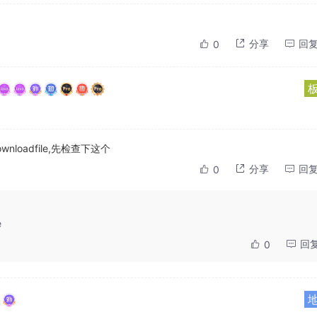
分享
回
0
nloadfile,先检查下这个
分享
回
0
e
回
0