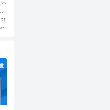
9/25
7/04
4/25
3/27