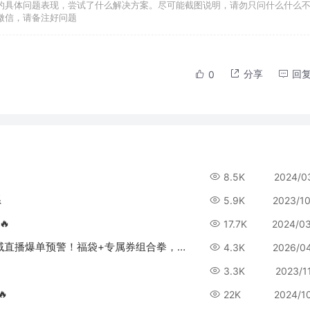
的具体问题表现，尝试了什么解决方案。尽可能截图说明，请勿只问什么什么
微信，请备注好问题
分享
回
0
8.5K
2024/0
系
5.9K
2023/1
🔥
17.7K
2024/0
CRMEB Pro私域会员电商系统v4.1更新预告：私域直播爆单预警！福袋+专属券组合拳，留人促单效果翻倍！
4.3K
2026/0
3.3K
2023/1
🔥
22K
2024/1