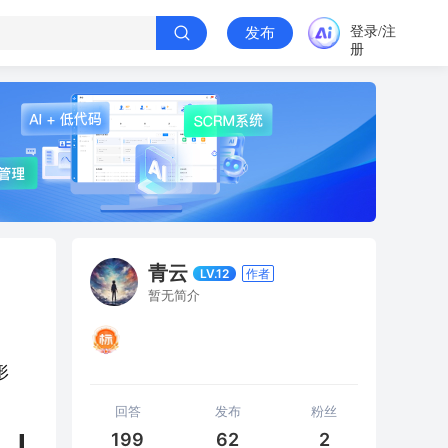
登录/注
发布
册
青云
LV.12
作者
暂无简介
形
回答
发布
粉丝
199
62
2