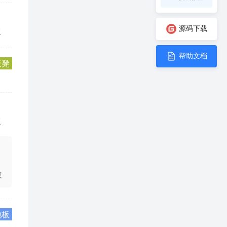
源码下载
复
帮助文档
板凳
复
复
地板