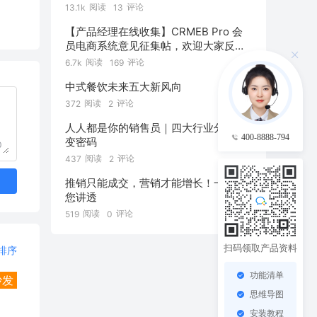
阅读
评论
13.1k
13
【产品经理在线收集】CRMEB Pro 会
员电商系统意见征集帖，欢迎大家反
馈！
阅读
评论
6.7k
169
中式餐饮未来五大新风向
阅读
评论
372
2
人人都是你的销售员｜四大行业分销裂
400-8888-794
变密码
0
阅读
评论
437
2
推销只能成交，营销才能增长！一篇给
您讲透
阅读
评论
519
0
扫码领取产品资料
排序
功能清单
沙发
思维导图
安装教程