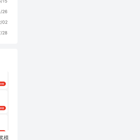
6/15
5/26
2/02
7/28
奖模