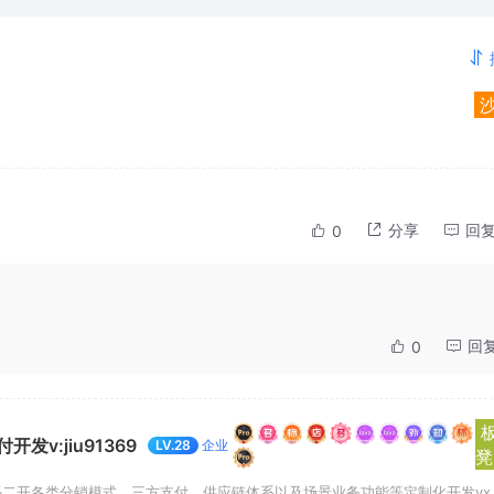
分享
回
0
回
0
v:jiu91369
企业
LV.28
凳
码二开各类分销模式、三方支付、供应链体系以及场景业务功能等定制化开发vx