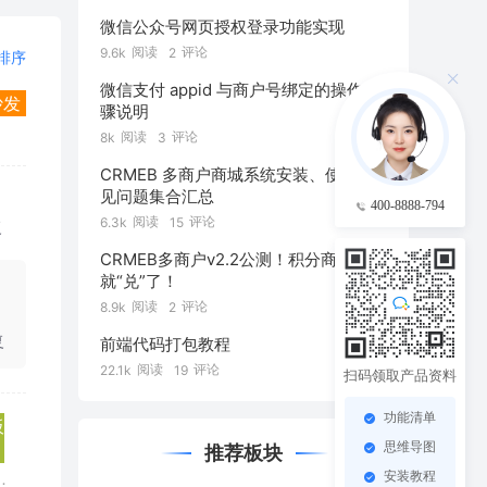
微信公众号网页授权登录功能实现
阅读
评论
9.6k
2
排序
微信支付 appid 与商户号绑定的操作步
沙发
骤说明
阅读
评论
8k
3
CRMEB 多商户商城系统安装、使用常
见问题集合汇总
400-8888-794
阅读
评论
6.3k
15
复
CRMEB多商户v2.2公测！积分商城！来
就“兑”了！
阅读
评论
8.9k
2
复
前端代码打包教程
阅读
评论
22.1k
19
扫码领取产品资料
功能清单
板
思维导图
推荐板块
安装教程
：