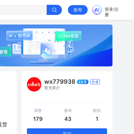
登录/注
发布
册
wx779938
LV.9
作者
暂无简介
回答
发布
粉丝
179
43
1
提货