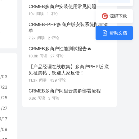
CRMEB多商户安装使用常见问题
阅读
评论
19k
1
源码下载
CRMEB-PHP多商户版安装系统配置清
单
复
帮助文档
阅读
评论
7.2k
2
CRMEB多商户性能测试报告🔥
阅读
评论
10.8k
27
【产品经理在线收集】多商户PHP版 意
见征集帖，欢迎大家反馈！
/03
阅读
评论
11.3k
439
7/23
CRMEB多商户阿里云集群部署流程
6/25
阅读
评论
6.8k
3
4/27
6/17
/09