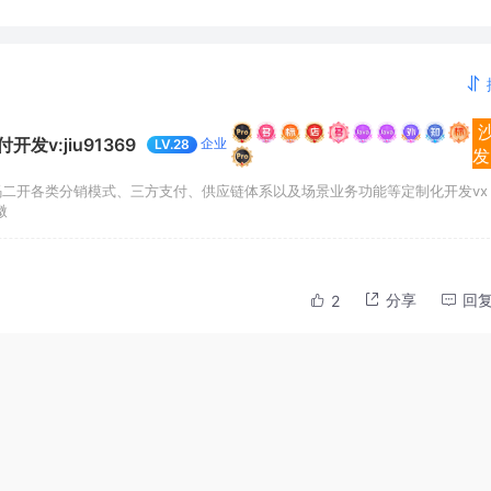
v:jiu91369
企业
LV.28
发
码二开各类分销模式、三方支付、供应链体系以及场景业务功能等定制化开发vx
微
分享
回
2