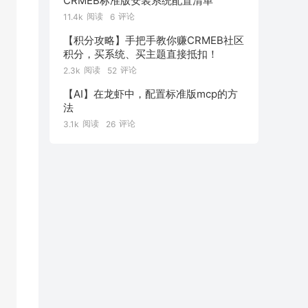
CRMEB标准版安装系统配置清单
阅读
评论
11.4k
6
【积分攻略】手把手教你赚CRMEB社区
积分，买系统、买主题直接抵扣！
阅读
评论
2.3k
52
【AI】在龙虾中，配置标准版mcp的方
法
阅读
评论
3.1k
26