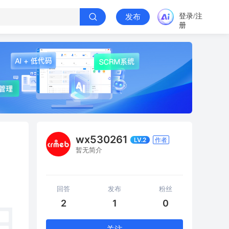
登录/注
发布
册
wx530261
LV.2
作者
暂无简介
回答
发布
粉丝
2
1
0