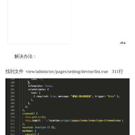
解决办法：
找到文件  view/admin/src/pages/setting/devise/list.vue   311行