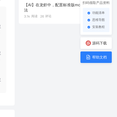
扫码领取产品资料
【AI】在龙虾中，配置标准版mcp的方
法
功能清单
阅读
评论
3.1k
26
思维导图
复
安装教程
源码下载
复
帮助文档
复