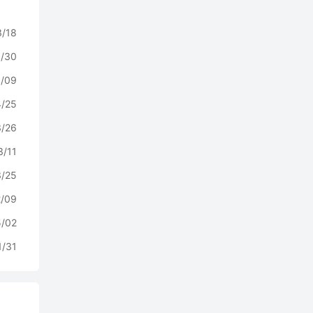
3/18
/30
/09
4/25
3/26
3/11
3/25
2/09
5/02
1/31