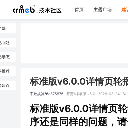
首页
主题广场
建
全部
见问题
品动态
选推荐
标准版v6.0.0详情页
能建议
不败战神❤️a375875
开源/标准版 v6.0
2026-03-24 18:1
标准版v6.0.0详情
序还是同样的问题，请