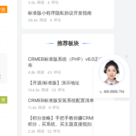
阅读
评论
3.5k
4
沙发
标准版小程序隐私协议开发指南
阅读
评论
36.4k
4
推荐板块
复
CRMEB标准版系统（PHP）v6.0正式发
布
阅读
评论
4.8k
43
复
【开源/标准版】演示地址
阅读
评论
104.5k
23
400-8888-794
板凳
CRMEB标准版安装系统配置清单
阅读
评论
11.4k
6
【积分攻略】手把手教你赚CRMEB社区
积分，买系统、买主题直接抵扣！
阅读
评论
2.3k
52
复