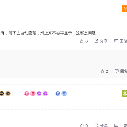
没有，滑下去自动隐藏，滑上来不会再显示！这都是问题
分享
回
0
回
0
分享
回
0