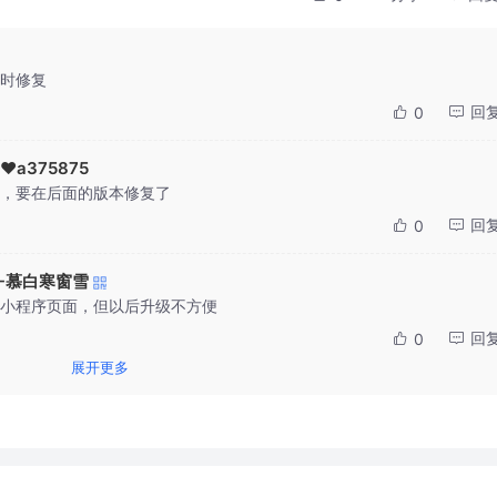
时修复
回
0
️a375875
，要在后面的版本修复了
回
0
B-慕白寒窗雪
小程序页面，但以后升级不方便
回
0
展开更多