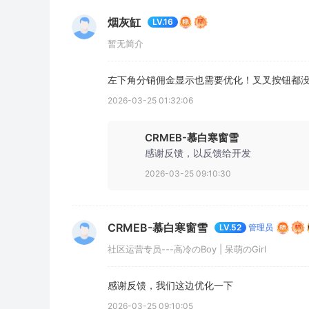
烟灰缸
LV.16
暂无简介
左下角分销佣金显示也需要优化！叉叉按钮都
2026-03-25 01:32:06
CRMEB-慕白寒窗雪
感谢反馈，以反馈给开发
2026-03-25 09:10:30
CRMEB-慕白寒窗雪
管理员
LV.52
社区运营专员---高冷のBoy | 呆萌のGirl
感谢反馈，我们这边优化一下
2026-03-25 09:10:05