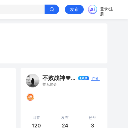
登录/注
发布
册
不败战神❤️a375875
LV.9
作者
暂无简介
回答
发布
粉丝
120
24
3