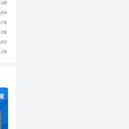
1/26
2/04
1/16
1/28
2/03
1/29