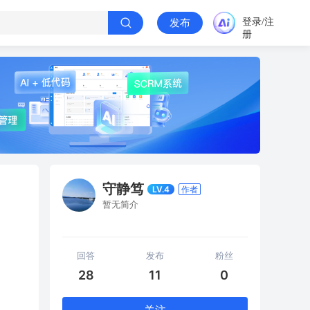
登录/注
发布
册
守静笃
LV.4
作者
暂无简介
回答
发布
粉丝
28
11
0