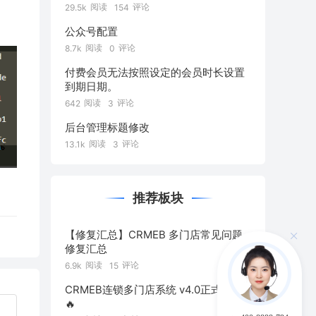
阅读
评论
29.5k
154
公众号配置
阅读
评论
8.7k
0
付费会员无法按照设定的会员时长设置
到期日期。
阅读
评论
642
3
后台管理标题修改
阅读
评论
13.1k
3
推荐板块
【修复汇总】CRMEB 多门店常见问题
修复汇总
阅读
评论
6.9k
15
CRMEB连锁多门店系统 v4.0正式发布
🔥