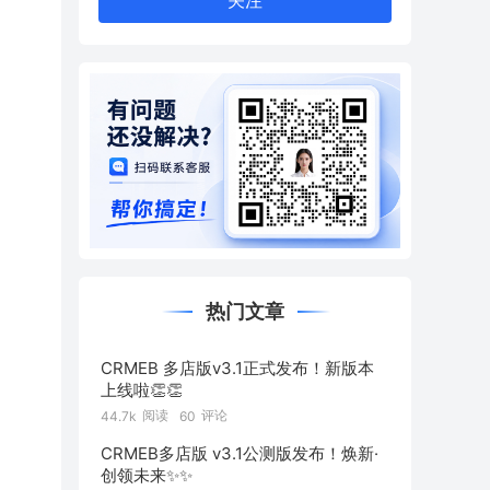
关注
热门文章
CRMEB 多店版v3.1正式发布！新版本
上线啦👏👏
阅读
评论
44.7k
60
CRMEB多店版 v3.1公测版发布！焕新·
创领未来✨️✨️