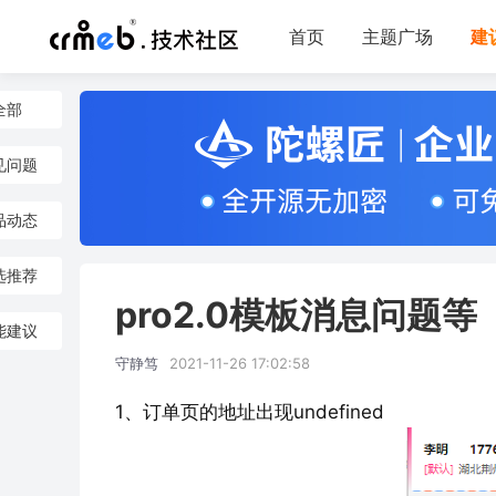
首页
主题广场
建
全部
见问题
品动态
选推荐
pro2.0模板消息问题等
能建议
守静笃
2021-11-26 17:02:58
1、订单页的地址出现undefined