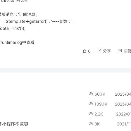
 (61行)加入如下代码
' ? '微信模版消息' : '订阅消息';
a', 'link')));
time/log中查看
分享
回
0
60.1K
2025/0
109.1K
2025/0
2.2K
2022/0
正常小程序不兼容
3K
2021/1