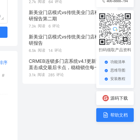
400-8888-794
阅读
评论
2.7k
64
新美业门店模式vs传统美业门店模式 调
0
研报告第二期
阅读
评论
7.3k
6
新美业门店模式vs传统美业门店模式 调
研报告
扫码领取产品资料
阅读
评论
6.5k
14
CRMEB连锁多门店系统v4.1更新预告：
功能清单
排序
直击成交最后卡点，稳稳锁住每一笔订
思维导图
单！
阅读
评论
3.1k
285
#
安装教程
源码下载
帮助文档