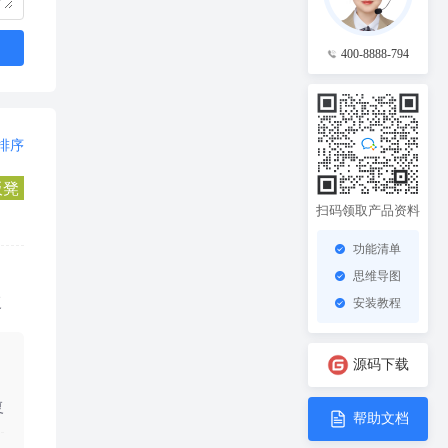
400-8888-794
排序
板凳
扫码领取产品资料
功能清单
思维导图
复
安装教程
源码下载
复
帮助文档