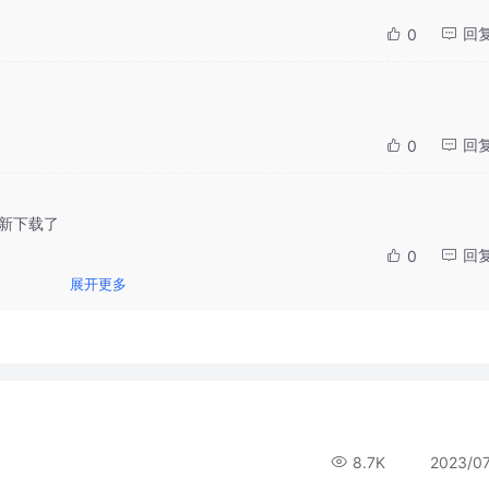
回
0
回
0
重新下载了
回
0
展开更多
8.7K
2023/0