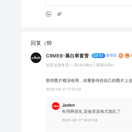
回复（9)
CRMEB-慕白寒窗雪
管理员
LV.52
社区运营专员---高冷のBoy | 呆萌のGirl
那些图片都没啥用，你重新传你自己的图片上
2025-06-17 17:51:32
Jaden
有用啊朋友,装修里面格式都乱了
2025-06-17 18:02:36