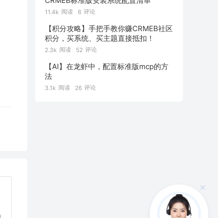
CRMEB标准版安装系统配置清单
阅读
评论
11.4k
6
【积分攻略】手把手教你赚CRMEB社区
积分，买系统、买主题直接抵扣！
阅读
评论
2.3k
52
【AI】在龙虾中，配置标准版mcp的方
法
阅读
评论
3.1k
26
0