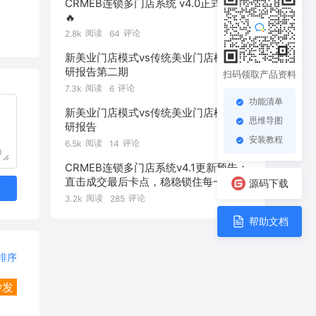
CRMEB连锁多门店系统 v4.0正式发布
🔥
阅读
评论
2.8k
64
新美业门店模式vs传统美业门店模式 调
研报告第二期
扫码领取产品资料
阅读
评论
7.3k
6
功能清单
新美业门店模式vs传统美业门店模式 调
思维导图
研报告
安装教程
阅读
评论
6.5k
14
0
CRMEB连锁多门店系统v4.1更新预告：
直击成交最后卡点，稳稳锁住每一笔订
源码下载
单！
阅读
评论
3.2k
285
帮助文档
排序
沙发