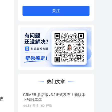
关注
热门文章
CRMEB 多店版v3.1正式发布！新版本
修改
上线啦👏👏
阅读
评论
44.8k
60