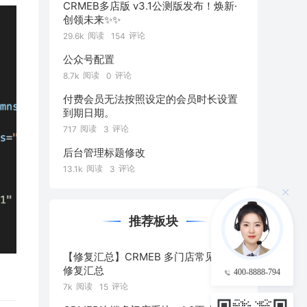
CRMEB多店版 v3.1公测版发布！焕新·
创领未来✨️✨️
阅读
评论
29.6k
154
公众号配置
阅读
评论
8.7k
0
付费会员无法按照设定的会员时长设置
到期日期。
阅读
评论
717
3
后台管理标题修改
阅读
评论
13.1k
3
推荐板块
【修复汇总】CRMEB 多门店常见问题
修复汇总
400-8888-794
阅读
评论
7k
15