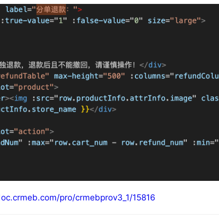
/doc.crmeb.com/pro/crmebprov3_1/15816