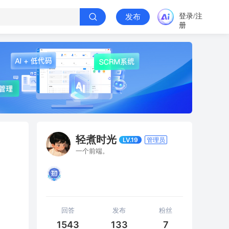
登录/注
发布
册
轻煮时光
LV.19
管理员
一个前端。
回答
发布
粉丝
1543
133
7