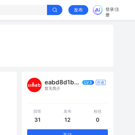
登录/注
发布
册
eabd8d1b1f4b
LV.3
作者
暂无简介
回答
发布
粉丝
31
12
0