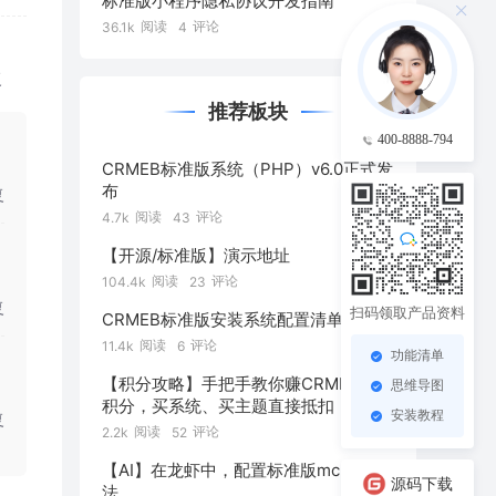
标准版小程序隐私协议开发指南
阅读
评论
36.1k
4
复
推荐板块
400-8888-794
CRMEB标准版系统（PHP）v6.0正式发
布
复
阅读
评论
4.7k
43
【开源/标准版】演示地址
阅读
评论
104.4k
23
复
扫码领取产品资料
CRMEB标准版安装系统配置清单
阅读
评论
11.4k
6
功能清单
【积分攻略】手把手教你赚CRMEB社区
思维导图
积分，买系统、买主题直接抵扣！
安装教程
复
阅读
评论
2.2k
52
【AI】在龙虾中，配置标准版mcp的方
源码下载
法