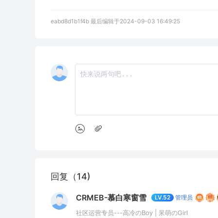
eabd8d1b1f4b 最后编辑于2024-09-03 16:49:25
回复（14)
CRMEB-慕白寒窗雪
管理员
LV.52
社区运营专员---高冷のBoy | 呆萌のGirl