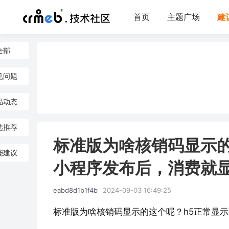
首页
主题广场
建
全部
见问题
品动态
选推荐
标准版为啥核销码显示的
能建议
小程序发布后，消费就
eabd8d1b1f4b
2024-09-03 16:49:25
标准版为啥核销码显示的这个呢？h5正常显