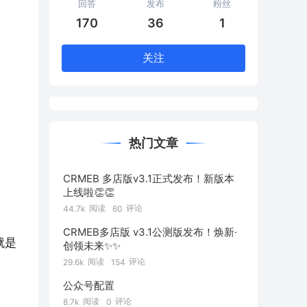
回答
发布
粉丝
170
36
1
关注
热门文章
CRMEB 多店版v3.1正式发布！新版本
上线啦👏👏
阅读
评论
44.7k
60
CRMEB多店版 v3.1公测版发布！焕新·
就是
创领未来✨️✨️
阅读
评论
29.6k
154
公众号配置
阅读
评论
8.7k
0