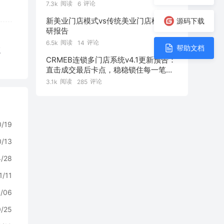
阅读
评论
7.3k
6
新美业门店模式vs传统美业门店模式 调
源码下载
研报告
阅读
评论
6.5k
14
帮助文档
复
CRMEB连锁多门店系统v4.1更新预告：
直击成交最后卡点，稳稳锁住每一笔订
单！
阅读
评论
3.1k
285
0/19
0/13
4/28
1/11
/06
0/25