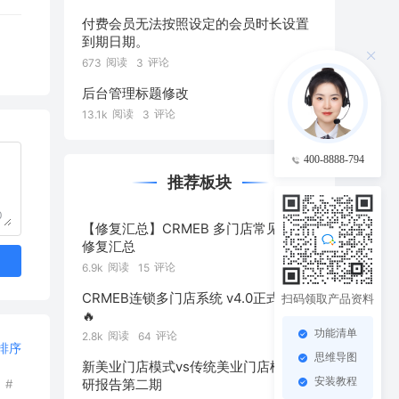
付费会员无法按照设定的会员时长设置
到期日期。
阅读
评论
673
3
后台管理标题修改
阅读
评论
13.1k
3
400-8888-794
推荐板块
0
【修复汇总】CRMEB 多门店常见问题
修复汇总
阅读
评论
6.9k
15
CRMEB连锁多门店系统 v4.0正式发布
扫码领取产品资料
🔥
功能清单
阅读
评论
2.8k
64
排序
思维导图
新美业门店模式vs传统美业门店模式 调
安装教程
研报告第二期
#