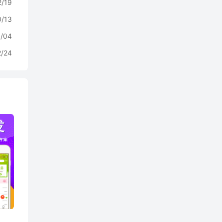
2/19
0/13
/04
2/24