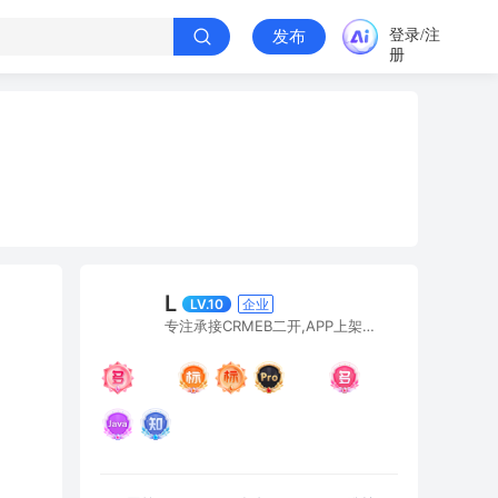
登录/注
发布
册
L
LV.10
企业
专注承接CRMEB二开,APP上架，如有需要可点头像加微信