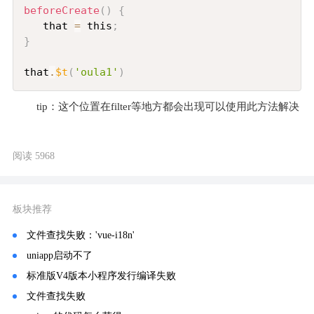
beforeCreate
(
)
{
   that 
=
 this
;
}
that
.
$t
(
'oula1'
)
 tip：这个位置在filter等地方都会出现可以使用此方法解决
阅读 5968
板块推荐
文件查找失败：'vue-i18n'
uniapp启动不了
标准版V4版本小程序发行编译失败
文件查找失败