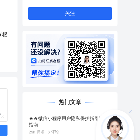
关注
（根
热门文章
0
🔥🔥微信小程序用户隐私保护指引设置
指南
阅读
评论
29k
6