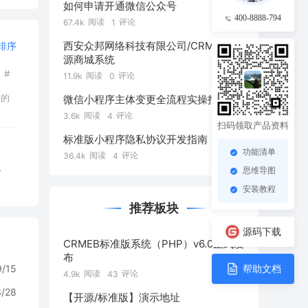
如何申请开通微信公众号
400-8888-794
阅读
评论
67.4k
1
西安众邦网络科技有限公司/CRMEB开
排序
源商城系统
#
阅读
评论
11.9k
0
您的
微信小程序主体变更全流程实操指南
阅读
评论
3.6k
4
扫码领取产品资料
标准版小程序隐私协议开发指南
功能清单
阅读
评论
36.4k
4
复
思维导图
安装教程
推荐板块
源码下载
CRMEB标准版系统（PHP）v6.0正式发
布
帮助文档
9/15
阅读
评论
4.9k
43
3/28
【开源/标准版】演示地址