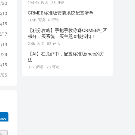
阅读
评论
104.6k
23
/30
CRMEB标准版安装系统配置清单
3/10
阅读
评论
11.5k
6
3/15
【积分攻略】手把手教你赚CRMEB社区
2/17
积分，买系统、买主题直接抵扣！
阅读
评论
2.4k
52
1/14
【AI】在龙虾中，配置标准版mcp的方
5/29
法
5/15
阅读
评论
3.1k
26
/06