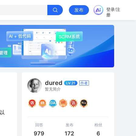
登录/注
发布
册
dured
LV.21
作者
暂无简介
以
回答
发布
粉丝
979
172
6