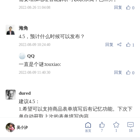
回复
2022-08-26 11:04:08
0
海角
4.5，预计什么时候可以发布？
回复
2022-08-09 10:24:40
1
QQ
一直是个谜:touxiao:
回复
2022-08-09 11:40:30
0
dured
建议4.5：
1.希望可以支持商品表单填写后有记忆功能。下次下
单自动获取上次的表单填写内容
2.商品销售报表可以丰富点。
吴小汐
7
1
18
3.希望可以新增采购入库单的功能。以便管理库存。
首页
系统设置可否直接修改商品库存。不可直接修改。就