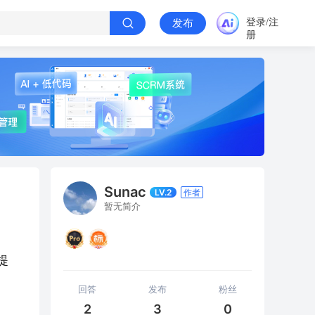
登录/注
发布
册
Sunac
LV.2
作者
暂无简介
提
回答
发布
粉丝
2
3
0