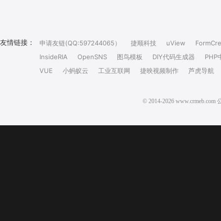
友情链接：
申请友链(QQ:597244065）
捷顺科技
uView
FormCre
InsideRIA
OpenSNS
图鸟模板
DIY代码生成器
PHP
VUE
小蚂蚁云
工业互联网
捷映视频制作
芦虎导航
© 2014-2026 www.crm