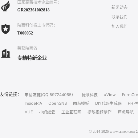
国家高新技术企业编号：
新闻动态
GR202361002818
联系我们
陕西科创板上市代码：
加入我们
T000052
荣获陕西省
专精特新企业
友情链接：
申请友链(QQ:597244065）
捷顺科技
uView
FormCre
InsideRIA
OpenSNS
图鸟模板
DIY代码生成器
PHP
VUE
小蚂蚁云
工业互联网
捷映视频制作
芦虎导航
© 2014-2026 www.crm