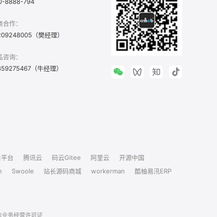
0-8888-794
商合作：
209248005（樊经理）
品咨询：
359275467（牛经理）
众平台
腾讯云
码云Gitee
阿里云
开源中国
n
Swoole
站长源码商城
workerman
酷柚易汛ERP
信业务经营许可证