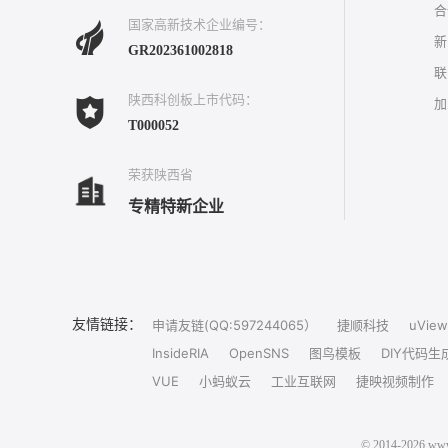
合
国家高新技术企业编号：
新
GR202361002818
联
陕西科创板上市代码：
加
T000052
荣获陕西省
专精特新企业
友情链接：
申请友链(QQ:597244065）
捷顺科技
uView
InsideRIA
OpenSNS
图鸟模板
DIY代码生
VUE
小蚂蚁云
工业互联网
捷映视频制作
© 2014-202