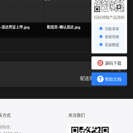
扫码领取产品资料
-送达凭证上传.jpg
配送员-确认送达.jpg
连锁多门店系统-移动端
功能清单
送员-缺省态.png
思维导图
安装教程
源码下载
下一张
配送员-确认送达.jpg
帮助文档
系方式
关注我们
询热线：