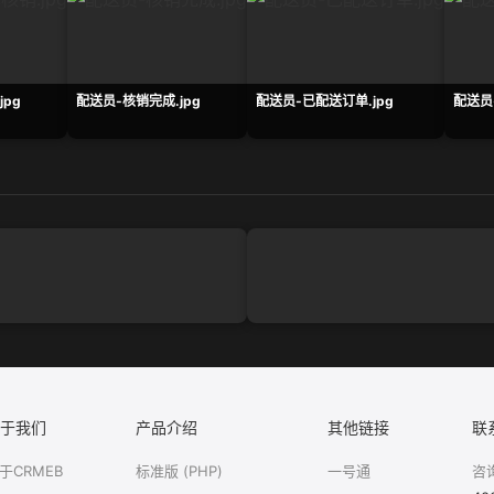
jpg
配送员-核销完成.jpg
配送员-已配送订单.jpg
配送员
于我们
产品介绍
其他链接
联
于CRMEB
标准版 (PHP)
一号通
咨