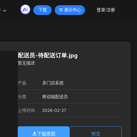
于
下载
演示中心
登录/注册
配送员-待配送订单.jpg
暂无描述
产品
多门店系统
分类
移动端配送员
2026-02-27
上传时间
下载原图
预览