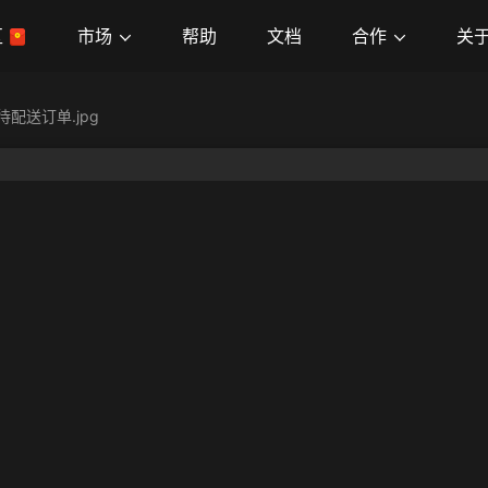
市场
合作
关
区
帮助
文档
待配送订单.jpg