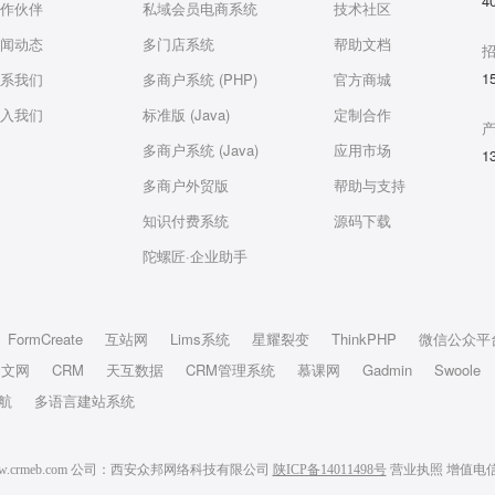
4
作伙伴
私域会员电商系统
技术社区
闻动态
多门店系统
帮助文档
1
系我们
多商户系统 (PHP)
官方商城
入我们
标准版 (Java)
定制合作
多商户系统 (Java)
应用市场
1
多商户外贸版
帮助与支持
知识付费系统
源码下载
陀螺匠·企业助手
FormCreate
互站网
Lims系统
星耀裂变
ThinkPHP
微信公众平
中文网
CRM
天互数据
CRM管理系统
慕课网
Gadmin
Swoole
航
多语言建站系统
6 www.crmeb.com 公司：西安众邦网络科技有限公司
陕ICP备14011498号
营业执照
增值电