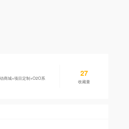
27
商城+项目定制+O2O系
收藏量