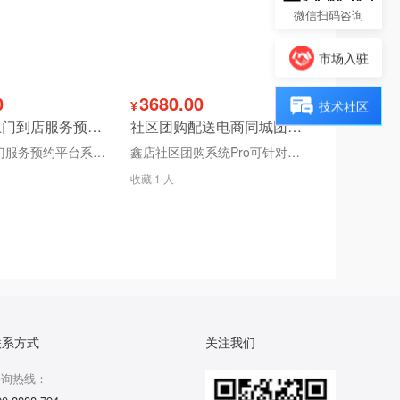
微信扫码咨询
市场入驻
0
3680.00
¥
技术社区
鑫店家政上门到店服务预约平台系统商家入驻抢单派单同城服务
社区团购配送电商同城团购团长小程序系统Pro源码
鑫店到店上门服务预约平台系统是一套基于互联网技术的数字化管理系统,旨在为消费者用户提供便捷的在线预约服务，同时帮助服务提供商(如家政、维修、美容等)高效管理订单、人员调度及服务流程。该系统通过整合线上预约、支付、评价等功能,实现服务供需双方的精准对接,提升用户体验和服务效率。
鑫店社区团购系统Pro可针对多场景多领域定制开发适用社区团购各行业生鲜配送、食堂配送、农产品配送、果蔬采购平台，打造符合商家用户操作习惯与业务需求的社区团购系统
收藏 1 人
联系方式
关注我们
咨询热线：