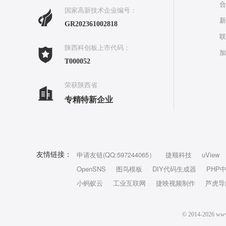
合
国家高新技术企业编号：
新
GR202361002818
联
陕西科创板上市代码：
加
T000052
荣获陕西省
专精特新企业
申请友链(QQ:597244065）
捷顺科技
uView
友情链接：
OpenSNS
图鸟模板
DIY代码生成器
PHP
小蚂蚁云
工业互联网
捷映视频制作
芦虎导
© 2014-202