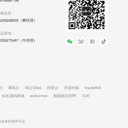
00-8888-794
招商合作：
5209248005（樊经理）
产品咨询：
3359275467（牛经理）
台
腾讯云
码云Gitee
阿里云
开源中国
InsideRIA
站长源码商城
workerman
酷柚易汛ERP
VUE
信业务经营许可证