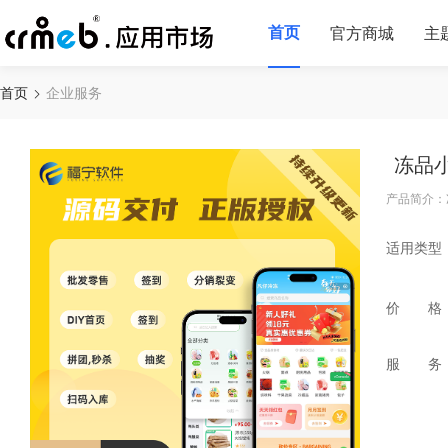
首页
官方商城
主
首页
企业服务
冻品
产品简介：
适用类型
价 格
服 务