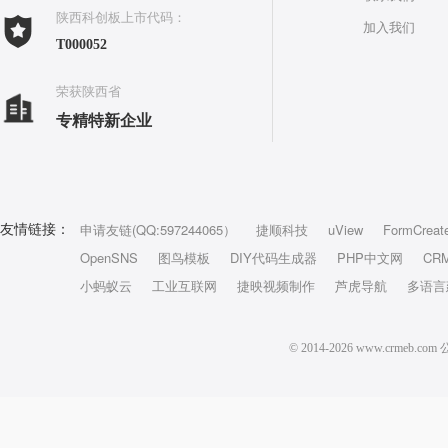
陕西科创板上市代码：
加入我们
T000052
荣获陕西省
专精特新企业
申请友链(QQ:597244065）
捷顺科技
uView
FormCreat
友情链接：
OpenSNS
图鸟模板
DIY代码生成器
PHP中文网
CR
小蚂蚁云
工业互联网
捷映视频制作
芦虎导航
多语言
© 2014-2026 www.crm