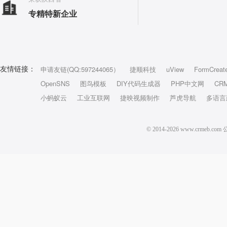
专精特新企业
申请友链(QQ:597244065）
捷顺科技
uView
FormCreat
友情链接：
OpenSNS
图鸟模板
DIY代码生成器
PHP中文网
CR
小蚂蚁云
工业互联网
捷映视频制作
芦虎导航
多语言
© 2014-2026 www.crm